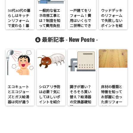
50代60代の暮
一般的な省エ
一戸建てをリ
ウッドデッキ
らしはキッチ
ネ改修工事と
フォーム！費
のリフォーム
ンリフォーム
は？制度を知
用はいくらで
で失敗しない
で変わる！暮
って費用負担
二世帯にでき
ポイントを紹
らしが整うポ
を減らしまし
るの？
介
イントを紹介
ょう
New Posts
最新記事 -
-
します！
エコキュート
シロアリ予防
調子が悪い？
床材の種類と
とエコジョー
は必要？気に
そろそろ買い
特徴を知って
ズとガス給湯
してほしいポ
替え？給湯器
お部屋に合っ
器は何が違う
イントを紹介
の交換基礎知
た床リフォー
の？
識
ムを！