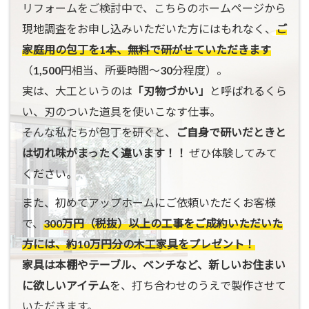
リフォームをご検討中で、こちらのホームページから
現地調査をお申し込みいただいた方にはもれなく、
ご
家庭用の包丁を1本、無料で研がせていただきます
（1,500円相当、所要時間〜30分程度）。
実は、大工というのは
「刃物づかい」
と呼ばれるくら
い、刃のついた道具を使いこなす仕事。
そんな私たちが包丁を研ぐと、
ご自身で研いだときと
は切れ味がまったく違います！！
ぜひ体験してみて
ください。
また、初めてアップホームにご依頼いただくお客様
で、
300万円（税抜）以上の工事をご成約いただいた
方には、約10万円分の木工家具をプレゼント！
家具は本棚やテーブル、ベンチなど、新しいお住まい
に欲しいアイテム
を、打ち合わせのうえで製作させて
いただきます。