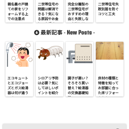
親名義の戸建
二世帯住宅の
完全分離型の
二世帯住宅失
ての家をリフ
問題は解消で
二世帯住宅が
敗別居を防ぐ
ォームする上
きる？気にな
おすすめの理
コツと工夫
での注意点
る原因やお金
由と失敗しな
と・上手くい
い方法とは
く間取りとは
New Posts
最新記事 -
-
エコキュート
シロアリ予防
調子が悪い？
床材の種類と
とエコジョー
は必要？気に
そろそろ買い
特徴を知って
ズとガス給湯
してほしいポ
替え？給湯器
お部屋に合っ
器は何が違う
イントを紹介
の交換基礎知
た床リフォー
の？
識
ムを！