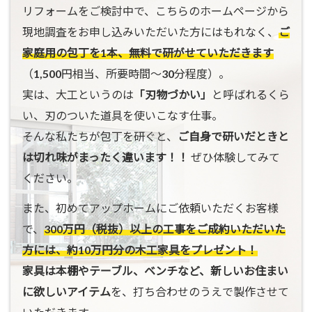
リフォームをご検討中で、こちらのホームページから
現地調査をお申し込みいただいた方にはもれなく、
ご
家庭用の包丁を1本、無料で研がせていただきます
（1,500円相当、所要時間〜30分程度）。
実は、大工というのは
「刃物づかい」
と呼ばれるくら
い、刃のついた道具を使いこなす仕事。
そんな私たちが包丁を研ぐと、
ご自身で研いだときと
は切れ味がまったく違います！！
ぜひ体験してみて
ください。
また、初めてアップホームにご依頼いただくお客様
で、
300万円（税抜）以上の工事をご成約いただいた
方には、約10万円分の木工家具をプレゼント！
家具は本棚やテーブル、ベンチなど、新しいお住まい
に欲しいアイテム
を、打ち合わせのうえで製作させて