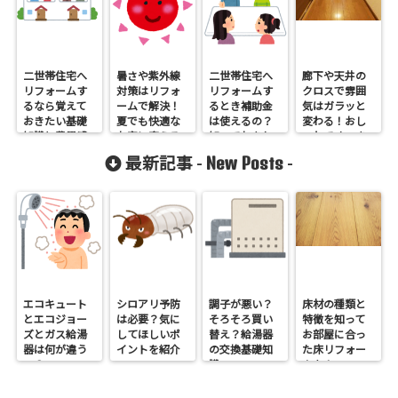
二世帯住宅へ
暑さや紫外線
二世帯住宅へ
廊下や天井の
リフォームす
対策はリフォ
リフォームす
クロスで雰囲
るなら覚えて
ームで解決！
るとき補助金
気はガラッと
おきたい基礎
夏でも快適な
は使えるの？
変わる！おし
知識と費用感
お家に変える
知っておきた
ゃれですっき
方法
い制度はコ
りするリフォ
New Posts
最新記事 -
-
レ！
ームポイント
エコキュート
シロアリ予防
調子が悪い？
床材の種類と
とエコジョー
は必要？気に
そろそろ買い
特徴を知って
ズとガス給湯
してほしいポ
替え？給湯器
お部屋に合っ
器は何が違う
イントを紹介
の交換基礎知
た床リフォー
の？
識
ムを！