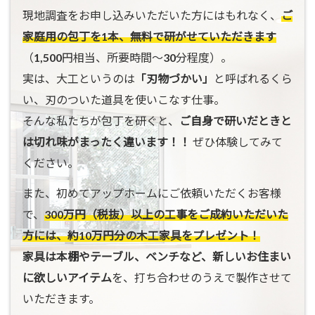
現地調査をお申し込みいただいた方にはもれなく、
ご
家庭用の包丁を1本、無料で研がせていただきます
（1,500円相当、所要時間〜30分程度）。
実は、大工というのは
「刃物づかい」
と呼ばれるくら
い、刃のついた道具を使いこなす仕事。
そんな私たちが包丁を研ぐと、
ご自身で研いだときと
は切れ味がまったく違います！！
ぜひ体験してみて
ください。
また、初めてアップホームにご依頼いただくお客様
で、
300万円（税抜）以上の工事をご成約いただいた
方には、約10万円分の木工家具をプレゼント！
家具は本棚やテーブル、ベンチなど、新しいお住まい
に欲しいアイテム
を、打ち合わせのうえで製作させて
いただきます。