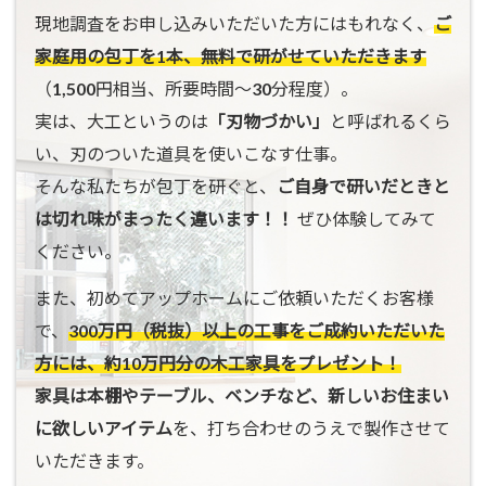
現地調査をお申し込みいただいた方にはもれなく、
ご
家庭用の包丁を1本、無料で研がせていただきます
（1,500円相当、所要時間〜30分程度）。
実は、大工というのは
「刃物づかい」
と呼ばれるくら
い、刃のついた道具を使いこなす仕事。
そんな私たちが包丁を研ぐと、
ご自身で研いだときと
は切れ味がまったく違います！！
ぜひ体験してみて
ください。
また、初めてアップホームにご依頼いただくお客様
で、
300万円（税抜）以上の工事をご成約いただいた
方には、約10万円分の木工家具をプレゼント！
家具は本棚やテーブル、ベンチなど、新しいお住まい
に欲しいアイテム
を、打ち合わせのうえで製作させて
いただきます。