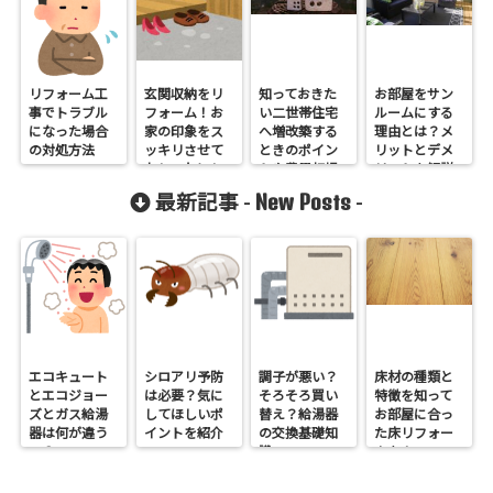
リフォーム工
玄関収納をリ
知っておきた
お部屋をサン
事でトラブル
フォーム！お
い二世帯住宅
ルームにする
になった場合
家の印象をス
へ増改築する
理由とは？メ
の対処方法
ッキリさせて
ときのポイン
リットとデメ
おしゃれにし
トや費用相場
リットを解説
よう！
とは？
New Posts
最新記事 -
-
エコキュート
シロアリ予防
調子が悪い？
床材の種類と
とエコジョー
は必要？気に
そろそろ買い
特徴を知って
ズとガス給湯
してほしいポ
替え？給湯器
お部屋に合っ
器は何が違う
イントを紹介
の交換基礎知
た床リフォー
の？
識
ムを！