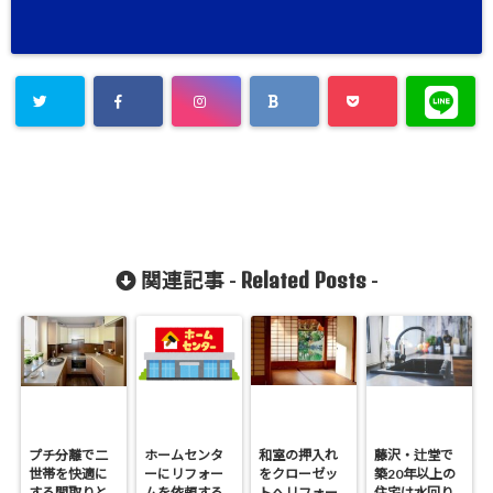
Related Posts
関連記事 -
-
プチ分離で二
ホームセンタ
和室の押入れ
藤沢・辻堂で
世帯を快適に
ーにリフォー
をクローゼッ
築20年以上の
する間取りと
ムを依頼する
トへリフォー
住宅は水回り