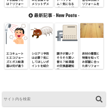
は？リフォー
メリットデメ
ム！気になる
リフォームを
ムで上手に共
リット
ポイントを紹
検討くださ
有する方法
介します
い！
New Posts
最新記事 -
-
エコキュート
シロアリ予防
調子が悪い？
床材の種類と
とエコジョー
は必要？気に
そろそろ買い
特徴を知って
ズとガス給湯
してほしいポ
替え？給湯器
お部屋に合っ
器は何が違う
イントを紹介
の交換基礎知
た床リフォー
の？
識
ムを！