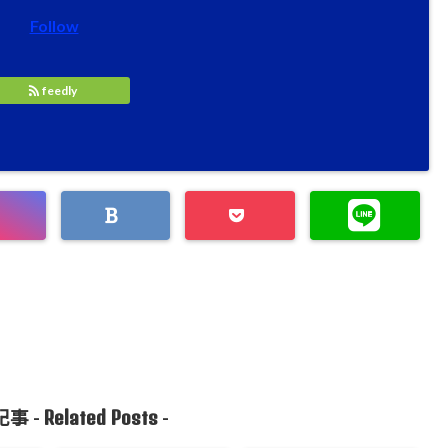
Follow
feedly
Related Posts
事 -
-