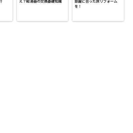
介
え？給湯器の交換基礎知識
部屋に合った床リフォーム
を！