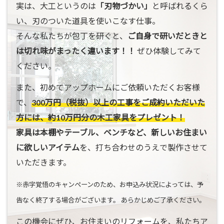
実は、大工というのは
「刃物づかい」
と呼ばれるくら
い、刃のついた道具を使いこなす仕事。
そんな私たちが包丁を研ぐと、
ご自身で研いだときと
は切れ味がまったく違います！！
ぜひ体験してみて
ください。
また、初めてアップホームにご依頼いただくお客様
で、
300万円（税抜）以上の工事をご成約いただいた
方には、約10万円分の木工家具をプレゼント！
家具は本棚やテーブル、ベンチなど、新しいお住まい
に欲しいアイテム
を、打ち合わせのうえで製作させて
いただきます。
※赤字覚悟のキャンペーンのため、お申込み状況によっては、予
告なく終了する場合がございます。 あらかじめご了承ください。
この機会にぜひ、お住まいのリフォームを、私たちア