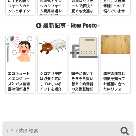
にする内装リ
ら洋式トイレ
対策はリフォ
方へ、大規模
フォームのヒ
へのリフォー
ームで解決！
修繕について
ントとポイン
ム費用相場や
夏でも快適な
悩んでいませ
ト
期間を解説し
お家に変える
んか？
ます
方法
New Posts
最新記事 -
-
エコキュート
シロアリ予防
調子が悪い？
床材の種類と
とエコジョー
は必要？気に
そろそろ買い
特徴を知って
ズとガス給湯
してほしいポ
替え？給湯器
お部屋に合っ
器は何が違う
イントを紹介
の交換基礎知
た床リフォー
の？
識
ムを！