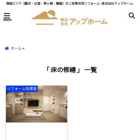
湘南エリア【藤沢・辻堂・茅ヶ崎・鎌倉】の二世帯住宅リフォーム -株式会社アップホーム-
menu
ホーム
「 床の修繕 」 一覧
リフォーム知恵袋