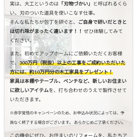
実は、大工というのは
「刃物づかい」
と呼ばれるくら
い、刃のついた道具を使いこなす仕事。
そんな私たちが包丁を研ぐと、
ご自身で研いだときと
は切れ味がまったく違います！！
ぜひ体験してみて
ください。
また、初めてアップホームにご依頼いただくお客様
で、
300万円（税抜）以上の工事をご成約いただいた
方には、約10万円分の木工家具をプレゼント！
家具は本棚やテーブル、ベンチなど、新しいお住まい
に欲しいアイテム
を、打ち合わせのうえで製作させて
いただきます。
※赤字覚悟のキャンペーンのため、お申込み状況によっては、予
告なく終了する場合がございます。 あらかじめご了承ください。
この機会にぜひ、お住まいのリフォームを、私たちア