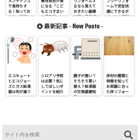
メンテナンス
費用負担が楽
リフォームす
フリーリフォ
で長持ちす
になる「こど
るなら覚えて
ームで安全快
る！知ってお
もエコすまい
おきたい基礎
適にできるポ
きたい時期と
支援事業」と
知識と費用感
イントを解説
方法
は
します！
New Posts
最新記事 -
-
エコキュート
シロアリ予防
調子が悪い？
床材の種類と
とエコジョー
は必要？気に
そろそろ買い
特徴を知って
ズとガス給湯
してほしいポ
替え？給湯器
お部屋に合っ
器は何が違う
イントを紹介
の交換基礎知
た床リフォー
の？
識
ムを！