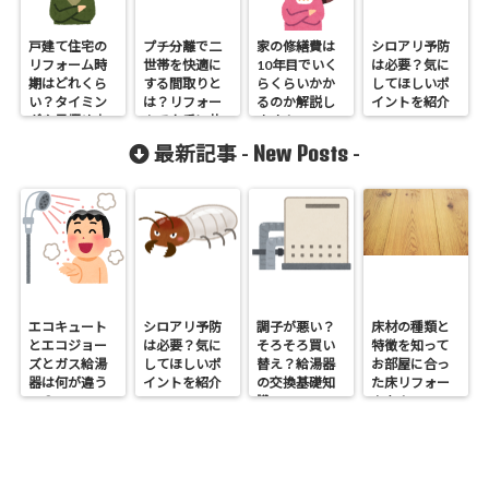
戸建て住宅の
プチ分離で二
家の修繕費は
シロアリ予防
リフォーム時
世帯を快適に
10年目でいく
は必要？気に
期はどれくら
する間取りと
らくらいかか
してほしいポ
い？タイミン
は？リフォー
るのか解説し
イントを紹介
グや見極め方
ムで上手に共
ます！
をお話します
有する方法
New Posts
最新記事 -
-
エコキュート
シロアリ予防
調子が悪い？
床材の種類と
とエコジョー
は必要？気に
そろそろ買い
特徴を知って
ズとガス給湯
してほしいポ
替え？給湯器
お部屋に合っ
器は何が違う
イントを紹介
の交換基礎知
た床リフォー
の？
識
ムを！