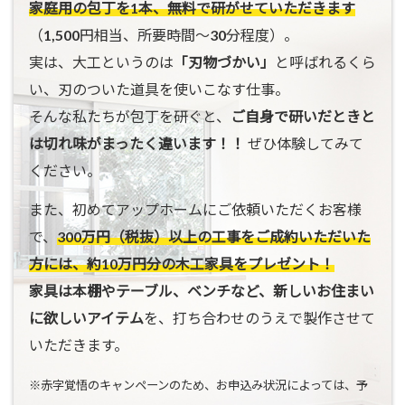
家庭用の包丁を1本、無料で研がせていただきます
（1,500円相当、所要時間〜30分程度）。
実は、大工というのは
「刃物づかい」
と呼ばれるくら
い、刃のついた道具を使いこなす仕事。
そんな私たちが包丁を研ぐと、
ご自身で研いだときと
は切れ味がまったく違います！！
ぜひ体験してみて
ください。
また、初めてアップホームにご依頼いただくお客様
で、
300万円（税抜）以上の工事をご成約いただいた
方には、約10万円分の木工家具をプレゼント！
家具は本棚やテーブル、ベンチなど、新しいお住まい
に欲しいアイテム
を、打ち合わせのうえで製作させて
いただきます。
※赤字覚悟のキャンペーンのため、お申込み状況によっては、予